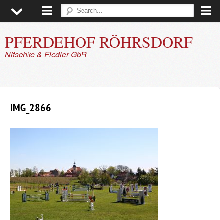
PFERDEHOF RÖHRSDORF
Nitschke & Fiedler GbR
▼
▼
IMG_2866
▼
▼