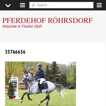
PFERDEHOF RÖHRSDORF
Nitschke & Fiedler GbR
▼
▼
357A6656
▼
▼